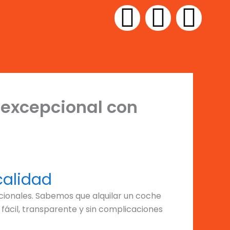
I
F
T
n
a
i
s
c
k
t
e
t
 excepcional con
a
b
o
g
o
k
r
o
calidad
a
k
pcionales. Sabemos que alquilar un coche
fácil, transparente y sin complicaciones
m