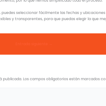
momento, por lo que hemos simplificado todo el proceso.
, puedes seleccionar fácilmente las fechas y ubicaciones
bles y transparentes, para que puedas elegir la que mej
Entrada siguiente
→
á publicada.
Los campos obligatorios están marcados c