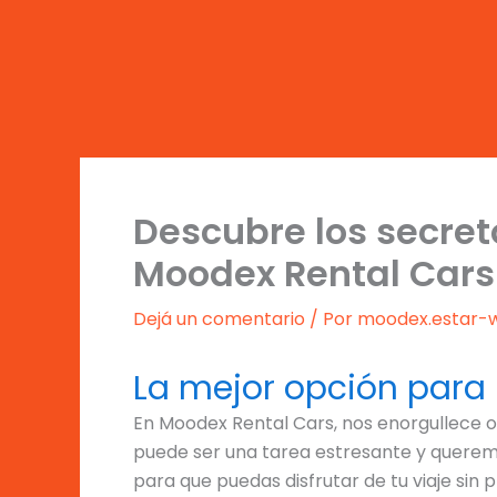
Ir
al
contenido
Descubre los secret
Moodex Rental Cars
Dejá un comentario
/ Por
moodex.estar
La mejor opción para 
En Moodex Rental Cars, nos enorgullece o
puede ser una tarea estresante y queremos
para que puedas disfrutar de tu viaje sin